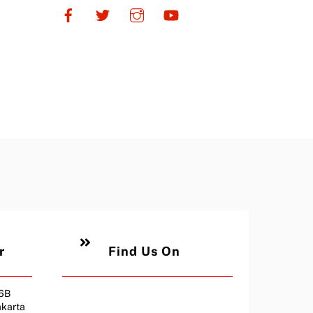
r
Find Us On
26B
akarta