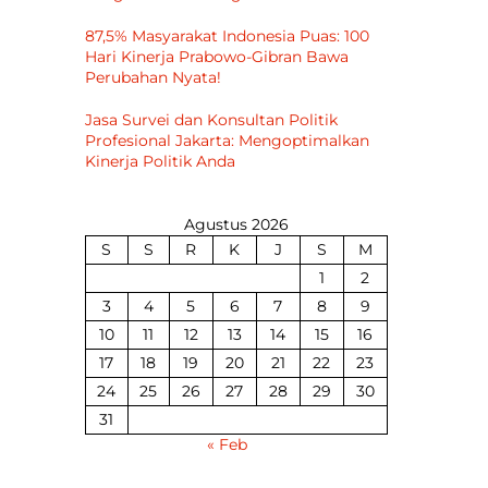
87,5% Masyarakat Indonesia Puas: 100
Hari Kinerja Prabowo-Gibran Bawa
Perubahan Nyata!
Jasa Survei dan Konsultan Politik
Profesional Jakarta: Mengoptimalkan
Kinerja Politik Anda
Agustus 2026
S
S
R
K
J
S
M
1
2
3
4
5
6
7
8
9
10
11
12
13
14
15
16
17
18
19
20
21
22
23
24
25
26
27
28
29
30
31
« Feb