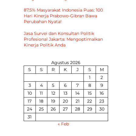
87,5% Masyarakat Indonesia Puas: 100
Hari Kinerja Prabowo-Gibran Bawa
Perubahan Nyata!
Jasa Survei dan Konsultan Politik
Profesional Jakarta: Mengoptimalkan
Kinerja Politik Anda
Agustus 2026
S
S
R
K
J
S
M
1
2
3
4
5
6
7
8
9
10
11
12
13
14
15
16
17
18
19
20
21
22
23
24
25
26
27
28
29
30
31
« Feb