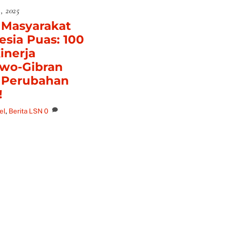
, 2025
 Masyarakat
esia Puas: 100
inerja
wo-Gibran
 Perubahan
!
el
,
Berita LSN
0