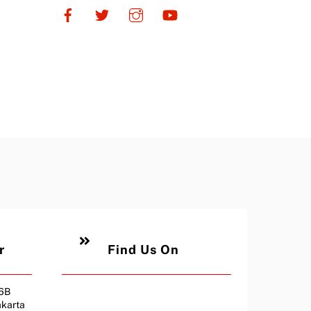
r
Find Us On
26B
akarta